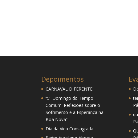
Depoimentos
Ev
CARNAVAL DIFERENTE
Do
“5º Domingo do Tempo
te
Comum: Reflexões sobre o
Pá
Sofrimento e a Esperança na
qu
Boa Nova”
Pá
Dia da Vida Consagrada
Qu
Padre Aureliano Aborda
Pá