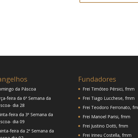
angelhos
Fundadores
mingo da Páscoa
Frei Timóteo Pérsici, fmm
rça-feira da 6ª Semana da
Frei Tiago Lucchese, fmm
scoa- dia 28
Frei Teodoro Ferronato, f
inta-feira da 3ª Semana da
Frei Manoel Parisi, fmm
scoa- dia 09
Frei Justino Dotti, fmm
inta-feira da 2ª Semana da
Frei Irineu Costella, fmm
scoa-dia 02