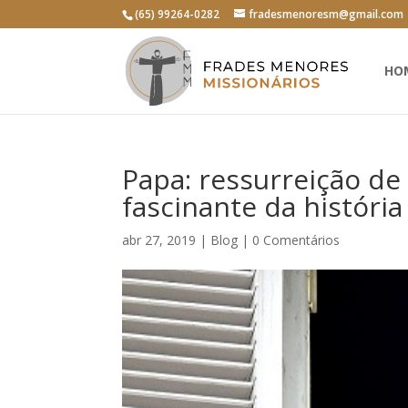
(65) 99264-0282
fradesmenoresm@gmail.com
HO
Papa: ressurreição de
fascinante da históri
abr 27, 2019
|
Blog
|
0 Comentários