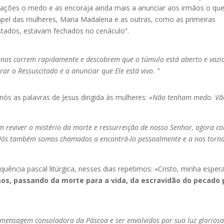
orações o medo e as encoraja ainda mais a anunciar aos irmãos o qu
pel das mulheres, Maria Madalena e as outras, como as primeiras
stados, estavam fechados no cenáculo”.
penas correm rapidamente e descobrem que o túmulo está aberto e vazi
r o Ressuscitado e a anunciar que Ele está vivo. ”
s as palavras de Jesus dirigida às mulheres:
«Não tenham medo. Vã
am reviver o mistério da morte e ressurreição de nosso Senhor, agora c
. Nós também somos chamados a encontrá-lo pessoalmente e a nos torn
quência pascal litúrgica, nesses dias repetimos: «Cristo, minha esper
s, passando da morte para a vida, da escravidão do pecado 
 mensagem consoladora da Páscoa e ser envolvidos por sua luz gloriosa