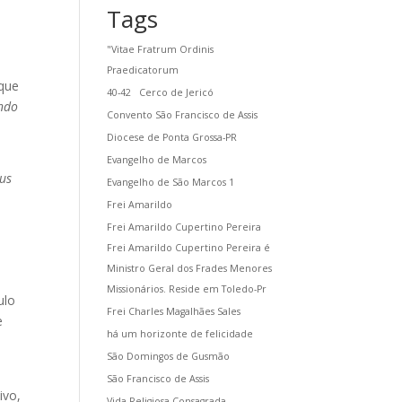
Tags
"Vitae Fratrum Ordinis
Praedicatorum
 que
40-42
Cerco de Jericó
ando
Convento São Francisco de Assis
Diocese de Ponta Grossa-PR
Evangelho de Marcos
eus
Evangelho de São Marcos 1
Frei Amarildo
Frei Amarildo Cupertino Pereira
Frei Amarildo Cupertino Pereira é
Ministro Geral dos Frades Menores
Missionários. Reside em Toledo-Pr
ulo
Frei Charles Magalhães Sales
e
há um horizonte de felicidade
São Domingos de Gusmão
São Francisco de Assis
ivo,
Vida Religiosa Consagrada