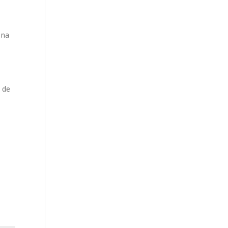
 na
m de