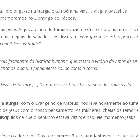
 “prolonga-se na liturgia e também na vida, a alegria pascal da
l comemoramos no Domingo de Páscoa.
idas pelos Anjos ao lado do túmulo vazio de Cristo. Para as mulheres
ro dia depois do sábado, eles disseram:
«Por que vocês estão procur
 aqui! Ressuscitou!»”
mais fascinante da história humana, que atesta a vitória do Amor de D
rança de vida um fundamento sólido como a rocha. ”
esus de Nazaré […] Deus o ressuscitou, libertando-o das cadeias da
, a liturgia, com o Evangelho de Mateus, nos leva novamente ao túm
zio de Jesus com o nosso pensamento. As mulheres, cheias de temor 
s discípulos de que o sepulcro estava vazio; e naquele momento Jesus
és e o adoraram. Elas o tocaram: não era um fantasma, era Jesus, v