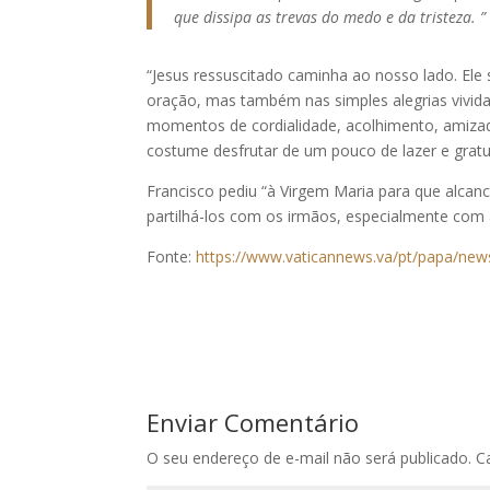
que dissipa as trevas do medo e da tristeza. ”
“Jesus ressuscitado caminha ao nosso lado. El
oração, mas também nas simples alegrias vivid
momentos de cordialidade, acolhimento, amizad
costume desfrutar de um pouco de lazer e gratu
Francisco pediu “à Virgem Maria para que alcan
partilhá-los com os irmãos, especialmente com
Fonte:
https://www.vaticannews.va/pt/papa/news
Enviar Comentário
O seu endereço de e-mail não será publicado.
C