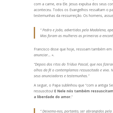
com a carne, era Ele. Jesus expulsa dos seus c
aconteceu. Todos os Evangelhos ressaltam o pa
testemunhas da ressurreição. Os homens, assu
“ Pedro e João, advertidos pela Madalena, a
Mas foram as mulheres as primeiras a encontra
Francisco disse que hoje, ressoam também em nó
anunciar… ».
“Depois dos ritos do Tríduo Pascal, que nos fizer
olhos da fé o contemplamos ressuscitado e vivo
seus anunciadores e testemunhas.”
A seguir, o Papa sublinhou que “com a antiga Se
ressuscitou!
E Nele nós também ressuscitamo
a liberdade do amor.
”
“ Deixemo-nos, portanto, ser abrangidos pela