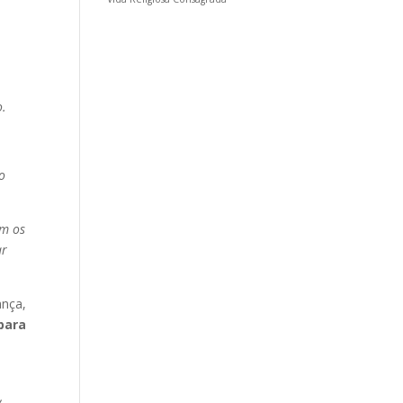
e
o.
o
om os
ar
ança,
para
,