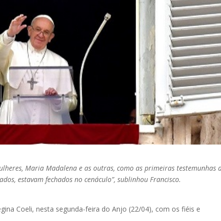
ulheres, Maria Madalena e as outras, como as primeiras testemunhas 
ados, estavam fechados no cenáculo”, sublinhou Francisco.
na Coeli, nesta segunda-feira do Anjo (22/04), com os fiéis e