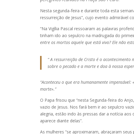
Nesta segunda-feira e durante toda esta semana,
ressurreição de Jesus”, cujo evento admiráve
“Na Vigília Pascal ressoaram as palavras profer
tinham ido ao sepulcro na madrugada do primei
entre os mortos aquele que está vivo? Ele não está
“ A ressurreição de Cristo é o acontecimento 
sobre o pecado e a morte e doa à nossa espe
“Aconteceu o que era humanamente impensável: «J
morte».”
O Papa frisou que “nesta Segunda-feira do Anjo
vazio de Jesus. Nos fará bem ir ao sepulcro va
alegria, estão indo às pressas dar a notícia ao
aparece diante delas”.
As mulheres “se aproximaram, abraçaram seus p