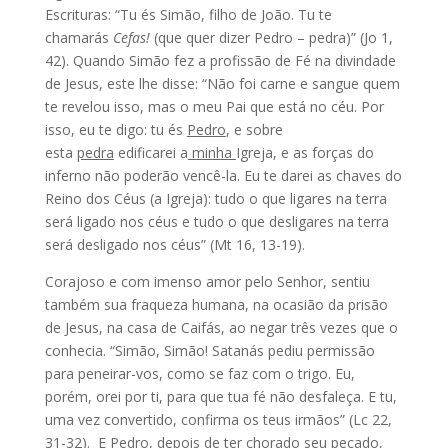
Escrituras: “Tu és Simão, filho de João. Tu te
chamarás
Cefas!
(que quer dizer Pedro – pedra)” (Jo 1,
42). Quando Simão fez a profissão de Fé na divindade
de Jesus, este lhe disse: “Não foi carne e sangue quem
te revelou isso, mas o meu Pai que está no céu. Por
isso, eu te digo: tu és
Pedro
, e sobre
esta
pedra
edificarei a
minha
Igreja, e as forças do
inferno não poderão vencê-la. Eu te darei as chaves do
Reino dos Céus (a Igreja): tudo o que ligares na terra
será ligado nos céus e tudo o que desligares na terra
será desligado nos céus” (Mt 16, 13-19).
Corajoso e com imenso amor pelo Senhor, sentiu
também sua fraqueza humana, na ocasião da prisão
de Jesus, na casa de Caifás, ao negar três vezes que o
conhecia. “Simão, Simão! Satanás pediu permissão
para peneirar-vos, como se faz com o trigo. Eu,
porém, orei por ti, para que tua fé não desfaleça. E tu,
uma vez convertido, confirma os teus irmãos” (Lc 22,
31-32). E Pedro, depois de ter chorado seu pecado,