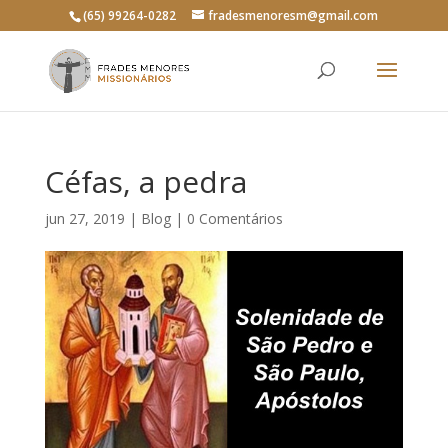
(65) 99264-0282
fradesmenoresm@gmail.com
Céfas, a pedra
jun 27, 2019
|
Blog
|
0 Comentários