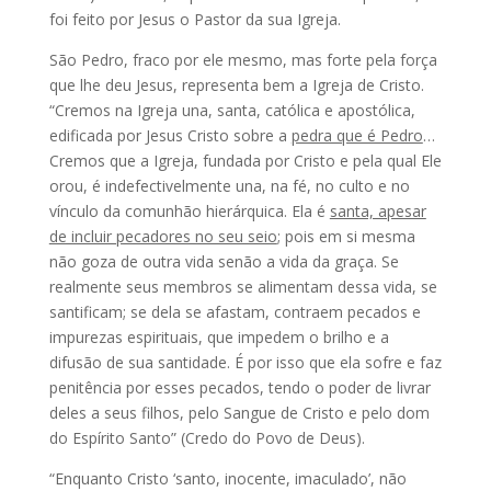
foi feito por Jesus o Pastor da sua Igreja.
São Pedro, fraco por ele mesmo, mas forte pela força
que lhe deu Jesus, representa bem a Igreja de Cristo.
“Cremos na Igreja una, santa, católica e apostólica,
edificada por Jesus Cristo sobre a
pedra que é Pedro
…
Cremos que a Igreja, fundada por Cristo e pela qual Ele
orou, é indefectivelmente una, na fé, no culto e no
vínculo da comunhão hierárquica. Ela é
santa, apesar
de incluir pecadores no seu seio
; pois em si mesma
não goza de outra vida senão a vida da graça. Se
realmente seus membros se alimentam dessa vida, se
santificam; se dela se afastam, contraem pecados e
impurezas espirituais, que impedem o brilho e a
difusão de sua santidade. É por isso que ela sofre e faz
penitência por esses pecados, tendo o poder de livrar
deles a seus filhos, pelo Sangue de Cristo e pelo dom
do Espírito Santo” (Credo do Povo de Deus).
“Enquanto Cristo ‘santo, inocente, imaculado’, não