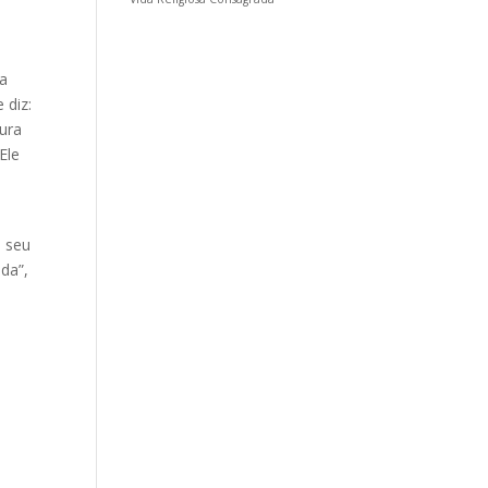
da
 diz:
tura
Ele
e seu
da”,