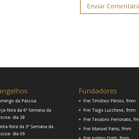
angelhos
Fundadores
mingo da Páscoa
Frei Timóteo Pérsici, fmm
rça-feira da 6ª Semana da
Frei Tiago Lucchese, fmm
scoa- dia 28
Frei Teodoro Ferronato, f
inta-feira da 3ª Semana da
Frei Manoel Parisi, fmm
scoa- dia 09
Frei Justino Dotti, fmm