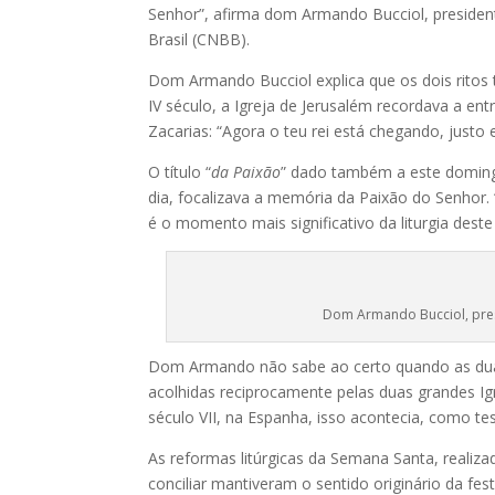
Senhor”, afirma dom Armando Bucciol, presiden
Brasil (CNBB).
Dom Armando Bucciol explica que os dois ritos 
IV século, a Igreja de Jerusalém recordava a ent
Zacarias: “Agora o teu rei está chegando, justo
O título “
da Paixão
” dado também a este domin
dia, focalizava a memória da Paixão do Senhor. 
é o momento mais significativo da liturgia dest
Dom Armando Bucciol, pres
Dom Armando não sabe ao certo quando as duas 
acolhidas reciprocamente pelas duas grandes Igr
século VII, na Espanha, isso acontecia, como te
As reformas litúrgicas da Semana Santa, realiza
conciliar mantiveram o sentido originário da f