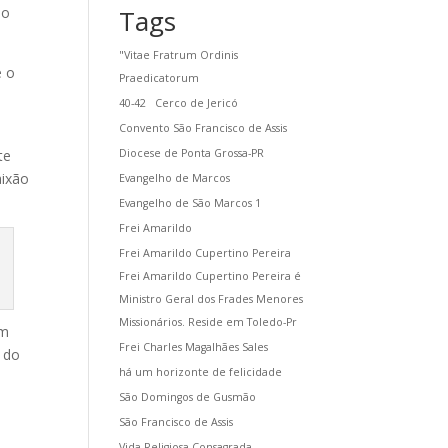
do
Tags
"Vitae Fratrum Ordinis
e o
Praedicatorum
e
40-42
Cerco de Jericó
Convento São Francisco de Assis
te
Diocese de Ponta Grossa-PR
aixão
Evangelho de Marcos
Evangelho de São Marcos 1
Frei Amarildo
Frei Amarildo Cupertino Pereira
Frei Amarildo Cupertino Pereira é
Ministro Geral dos Frades Menores
Missionários. Reside em Toledo-Pr
am
Frei Charles Magalhães Sales
e do
há um horizonte de felicidade
São Domingos de Gusmão
São Francisco de Assis
Vida Religiosa Consagrada