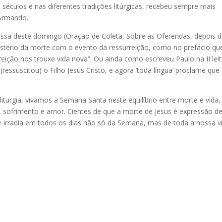
 séculos e nas diferentes tradições litúrgicas, recebeu sempre mais
 Armando.
issa deste domingo (Oração de Coleta, Sobre as Oferendas, depois 
ério da morte com o evento da ressurreição, como no prefácio que
ição nos trouxe vida nova”. Ou ainda como escreveu Paulo na II lei
’ (ressuscitou) o Filho Jesus Cristo, e agora ‘toda língua’ proclame que 
 liturgia, vivamos a Semana Santa neste equilíbrio entre morte e vida,
a, sofrimento e amor. Cientes de que a morte de Jesus é expressão d
se irradia em todos os dias não só da Semana, mas de toda a nossa vi