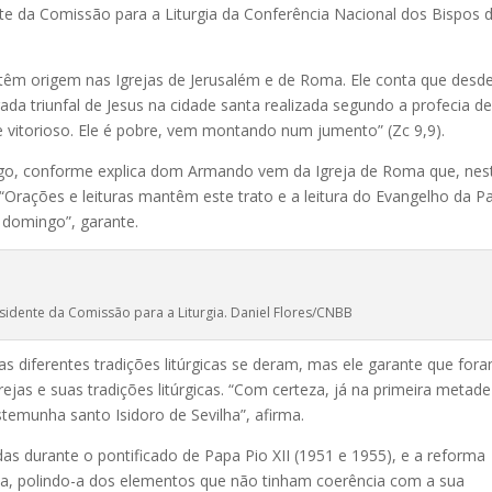
te da Comissão para a Liturgia da Conferência Nacional dos Bispos 
têm origem nas Igrejas de Jerusalém e de Roma. Ele conta que desd
rada triunfal de Jesus na cidade santa realizada segundo a profecia d
 e vitorioso. Ele é pobre, vem montando num jumento” (Zc 9,9).
go, conforme explica dom Armando vem da Igreja de Roma que, nes
“Orações e leituras mantêm este trato e a leitura do Evangelho da P
e domingo”, garante.
idente da Comissão para a Liturgia. Daniel Flores/CNBB
diferentes tradições litúrgicas se deram, mas ele garante que for
ejas e suas tradições litúrgicas. “Com certeza, já na primeira metad
stemunha santo Isidoro de Sevilha”, afirma.
das durante o pontificado de Papa Pio XII (1951 e 1955), e a reforma
esta, polindo-a dos elementos que não tinham coerência com a sua