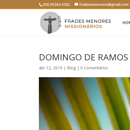
(65) 99264-0282
fradesmenoresm@gmail.com
HO
DOMINGO DE RAMOS
abr 12, 2019
|
Blog
|
0 Comentários