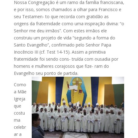
Nossa Congregação é um ramo da família franciscana,
e por isso, somos chamados a olhar para Francisco e
seu Testamen- to que recorda com gratidão as
origens da fraternidade como uma inspiração divina: “o
Senhor me deu irmãos”. Com estes irmãos ele
construiu um projeto de vida “segundo a forma do
Santo Evangelho”, confirmado pelo Senhor Papa
Inocêncio III (cf. Test 14-15). Assim a primitiva
fraternidade foi sendo cons- truída com ousadia por
homens e mulheres corajosos que fize- ram do
Evangelho seu ponto de partida.
Como
a Mãe
Igreja
que
costu
ma
celebr
ar a