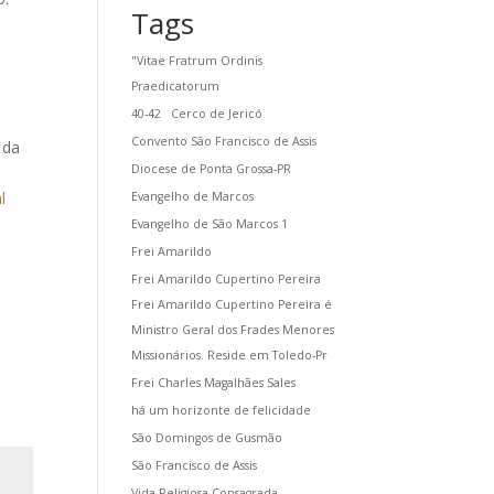
Tags
"Vitae Fratrum Ordinis
Praedicatorum
40-42
Cerco de Jericó
Convento São Francisco de Assis
 da
Diocese de Ponta Grossa-PR
l
Evangelho de Marcos
Evangelho de São Marcos 1
Frei Amarildo
Frei Amarildo Cupertino Pereira
Frei Amarildo Cupertino Pereira é
Ministro Geral dos Frades Menores
Missionários. Reside em Toledo-Pr
Frei Charles Magalhães Sales
há um horizonte de felicidade
São Domingos de Gusmão
São Francisco de Assis
Vida Religiosa Consagrada