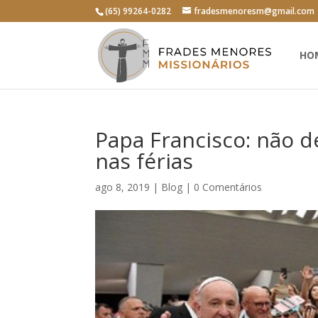
(65) 99264-0282
fradesmenoresm@gmail.com
HO
Papa Francisco: não d
nas férias
ago 8, 2019
|
Blog
|
0 Comentários