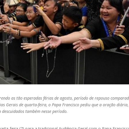
rrendo as tão esperadas férias de agosto, período de repouso compara
ias Gerais de quarta-feira, o Papa Francisco pediu que a oração diária,
em descuidados também nesse período.
uarta-feira (7) para a tradicional Audiência Geral com o Papa Francisc