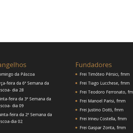
angelhos
Fundadores
mingo da Páscoa
Frei Timóteo Pérsici, fmm
rça-feira da 6ª Semana da
Frei Tiago Lucchese, fmm
scoa- dia 28
Frei Teodoro Ferronato, f
inta-feira da 3ª Semana da
Frei Manoel Parisi, fmm
scoa- dia 09
Frei Justino Dotti, fmm
inta-feira da 2ª Semana da
Frei Irineu Costella, fmm
scoa-dia 02
Frei Gaspar Zonta, fmm