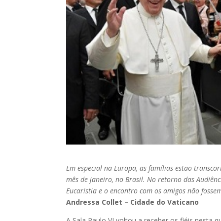
Em especial na Europa, as famílias estão transco
mês de janeiro, no Brasil. No retorno das Audiênc
Eucaristia e o encontro com os amigos não foss
Andressa Collet – Cidade do Vaticano
A Sala Paulo VI voltou a receber os fiéis nesta q