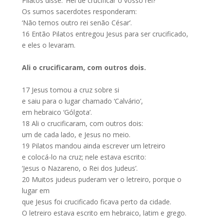
Pilatos disse: ‘Hei de crucificar o vosso rei?’
Os sumos sacerdotes responderam:
‘Não temos outro rei senão César’.
16
Então Pilatos entregou Jesus para ser crucificado,
e eles o levaram.
Ali o crucificaram, com outros dois.
17
Jesus tomou a cruz sobre si
e saiu para o lugar chamado ‘Calvário’,
em hebraico ‘Gólgota’.
18
Ali o crucificaram, com outros dois:
um de cada lado, e Jesus no meio.
19
Pilatos mandou ainda escrever um letreiro
e colocá-lo na cruz; nele estava escrito:
‘Jesus o Nazareno, o Rei dos Judeus’.
20
Muitos judeus puderam ver o letreiro, porque o
lugar em
que Jesus foi crucificado ficava perto da cidade.
O letreiro estava escrito em hebraico, latim e grego.