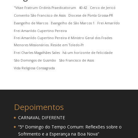
"Vitae Fratrum Ordinis Praedicatorum
40-42
Cerco de Jericó
Convento São Francisco de Assis
Diocese de Ponta Grossa-PR
Evangelho de Marcos
Evangelho de São Marcos 1
Frei Amarildo
Frei Amarildo Cupertino Pereira
Frei Amarildo Cupertino Pereira é Ministro Geral dos Frades
Menores Missionários. Reside em Toledo-Pr
Frei Charles Magalhães Sales
há um horizonte de felicidade
São Domingos de Gusmão
São Francisco de Assis
Vida Religiosa Consagrada
Depoimentos
CARNAVAL DIFERENTE
“5º Domingo do Tempo Comum: Reflexões sobre o
Sofrimento e a Esperança na Boa Nova”