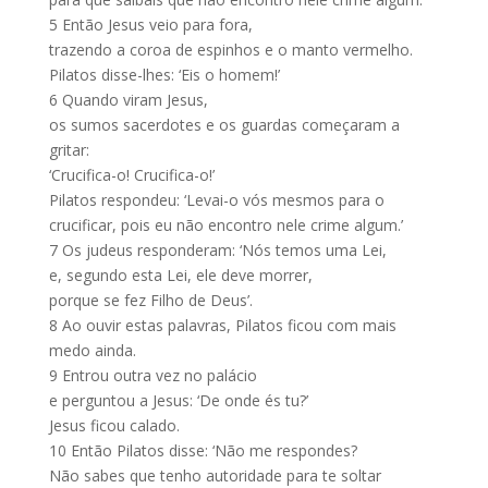
5
Então Jesus veio para fora,
trazendo a coroa de espinhos e o manto vermelho.
Pilatos disse-lhes: ‘Eis o homem!’
6
Quando viram Jesus,
os sumos sacerdotes e os guardas começaram a
gritar:
‘Crucifica-o! Crucifica-o!’
Pilatos respondeu: ‘Levai-o vós mesmos para o
crucificar, pois eu não encontro nele crime algum.’
7
Os judeus responderam: ‘Nós temos uma Lei,
e, segundo esta Lei, ele deve morrer,
porque se fez Filho de Deus’.
8
Ao ouvir estas palavras, Pilatos ficou com mais
medo ainda.
9
Entrou outra vez no palácio
e perguntou a Jesus: ‘De onde és tu?’
Jesus ficou calado.
10
Então Pilatos disse: ‘Não me respondes?
Não sabes que tenho autoridade para te soltar