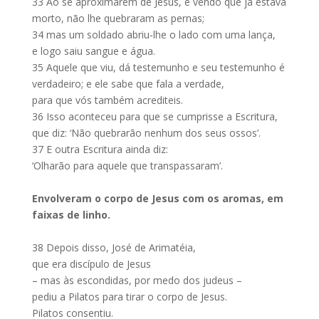
33
Ao se aproximarem de Jesus, e vendo que já estava
morto, não lhe quebraram as pernas;
34
mas um soldado abriu-lhe o lado com uma lança,
e logo saiu sangue e água.
35
Aquele que viu, dá testemunho e seu testemunho é
verdadeiro; e ele sabe que fala a verdade,
para que vós também acrediteis.
36
Isso aconteceu para que se cumprisse a Escritura,
que diz: ‘Não quebrarão nenhum dos seus ossos’.
37
E outra Escritura ainda diz:
‘Olharão para aquele que transpassaram’.
Envolveram o corpo de Jesus com os aromas, em
faixas de linho.
38
Depois disso, José de Arimatéia,
que era discípulo de Jesus
– mas às escondidas, por medo dos judeus –
pediu a Pilatos para tirar o corpo de Jesus.
Pilatos consentiu.