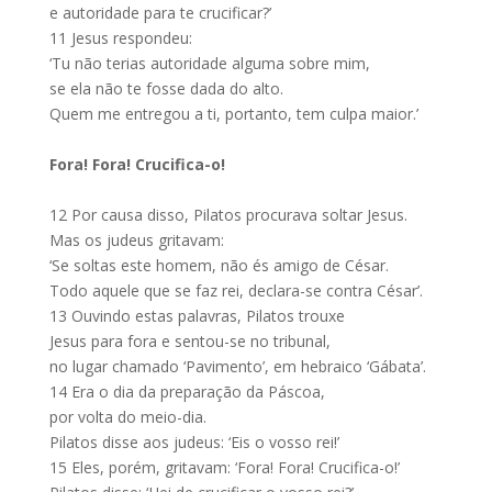
e autoridade para te crucificar?’
11
Jesus respondeu:
‘Tu não terias autoridade alguma sobre mim,
se ela não te fosse dada do alto.
Quem me entregou a ti, portanto, tem culpa maior.’
Fora! Fora! Crucifica-o!
12
Por causa disso, Pilatos procurava soltar Jesus.
Mas os judeus gritavam:
‘Se soltas este homem, não és amigo de César.
Todo aquele que se faz rei, declara-se contra César’.
13
Ouvindo estas palavras, Pilatos trouxe
Jesus para fora e sentou-se no tribunal,
no lugar chamado ‘Pavimento’, em hebraico ‘Gábata’.
14
Era o dia da preparação da Páscoa,
por volta do meio-dia.
Pilatos disse aos judeus: ‘Eis o vosso rei!’
15
Eles, porém, gritavam: ‘Fora! Fora! Crucifica-o!’