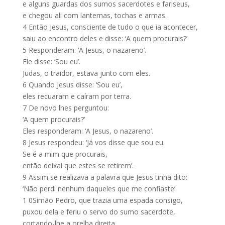
e alguns guardas dos sumos sacerdotes e fariseus,
e chegou ali com lanternas, tochas e armas.
4
Então Jesus, consciente de tudo o que ia acontecer,
saiu ao encontro deles e disse: ‘A quem procurais?’
5
Responderam: ‘A Jesus, o nazareno’.
Ele disse: ‘Sou eu’.
Judas, o traidor, estava junto com eles.
6
Quando Jesus disse: ‘Sou eu’,
eles recuaram e caíram por terra.
7
De novo lhes perguntou:
‘A quem procurais?’
Eles responderam: ‘A Jesus, o nazareno’.
8
Jesus respondeu: ‘Já vos disse que sou eu.
Se é a mim que procurais,
então deixai que estes se retirem’.
9
Assim se realizava a palavra que Jesus tinha dito:
‘Não perdi nenhum daqueles que me confiaste’.
1 0
Simão Pedro, que trazia uma espada consigo,
puxou dela e feriu o servo do sumo sacerdote,
cortando-lhe a orelha direita.