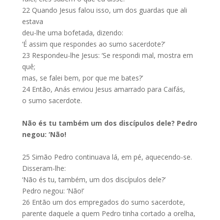
22
Quando Jesus falou isso, um dos guardas que ali
estava
deu-lhe uma bofetada, dizendo:
‘É assim que respondes ao sumo sacerdote?’
23
Respondeu-lhe Jesus: ‘Se respondi mal, mostra em
quê;
mas, se falei bem, por que me bates?’
24
Então, Anás enviou Jesus amarrado para Caifás,
o sumo sacerdote.
Não és tu também um dos discípulos dele? Pedro
negou: ‘Não!
25
Simão Pedro continuava lá, em pé, aquecendo-se.
Disseram-lhe:
‘Não és tu, também, um dos discípulos dele?’
Pedro negou: ‘Não!’
26
Então um dos empregados do sumo sacerdote,
parente daquele a quem Pedro tinha cortado a orelha,