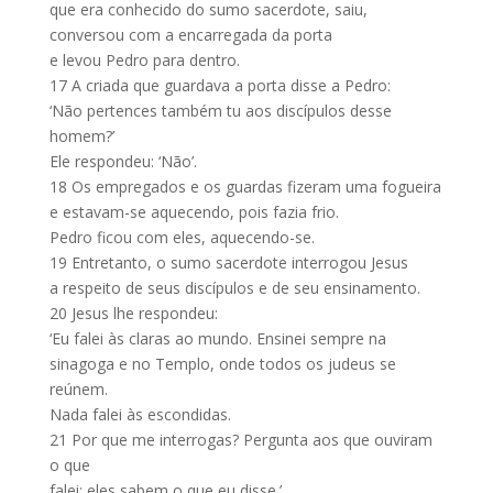
que era conhecido do sumo sacerdote, saiu,
conversou com a encarregada da porta
e levou Pedro para dentro.
17
A criada que guardava a porta disse a Pedro:
‘Não pertences também tu aos discípulos desse
homem?’
Ele respondeu: ‘Não’.
18
Os empregados e os guardas fizeram uma fogueira
e estavam-se aquecendo, pois fazia frio.
Pedro ficou com eles, aquecendo-se.
19
Entretanto, o sumo sacerdote interrogou Jesus
a respeito de seus discípulos e de seu ensinamento.
20
Jesus lhe respondeu:
‘Eu falei às claras ao mundo. Ensinei sempre na
sinagoga e no Templo, onde todos os judeus se
reúnem.
Nada falei às escondidas.
21
Por que me interrogas? Pergunta aos que ouviram
o que
falei; eles sabem o que eu disse.’