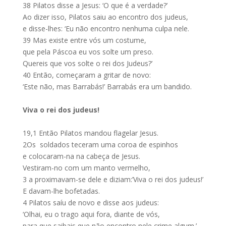
38
Pilatos disse a Jesus: ‘O que é a verdade?’
Ao dizer isso, Pilatos saiu ao encontro dos judeus,
e disse-lhes: ‘Eu não encontro nenhuma culpa nele.
39
Mas existe entre vós um costume,
que pela Páscoa eu vos solte um preso.
Quereis que vos solte o rei dos Judeus?’
40
Então, começaram a gritar de novo:
‘Este não, mas Barrabás!’ Barrabás era um bandido.
Viva o rei dos judeus!
19,1
Então Pilatos mandou flagelar Jesus.
2
Os soldados teceram uma coroa de espinhos
e colocaram-na na cabeça de Jesus.
Vestiram-no com um manto vermelho,
3
a proximavam-se dele e diziam:’Viva o rei dos judeus!’
E davam-lhe bofetadas.
4
Pilatos saíu de novo e disse aos judeus:
‘Olhai, eu o trago aqui fora, diante de vós,
para que saibais que não encontro nele crime algum.’