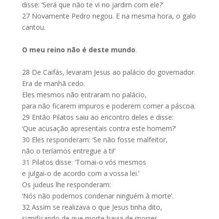
disse: ‘Será que não te vi no jardim com ele?’
27
Novamente Pedro negou. E na mesma hora, o galo
cantou.
O meu reino não é deste mundo
.
28
De Caifás, levaram Jesus ao palácio do governador.
Era de manhã cedo.
Eles mesmos não entraram no palácio,
para não ficarem impuros e poderem comer a páscoa.
29
Então Pilatos saiu ao encontro deles e disse:
‘Que acusação apresentais contra este homem?’
30
Eles responderam: ‘Se não fosse malfeitor,
não o teríamos entregue a ti!’
31
Pilatos disse: ‘Tomai-o vós mesmos
e julgai-o de acordo com a vossa lei.’
Os judeus lhe responderam:
‘Nós não podemos condenar ninguém à morte’.
32
Assim se realizava o que Jesus tinha dito,
significando de que morte havia de morrer.