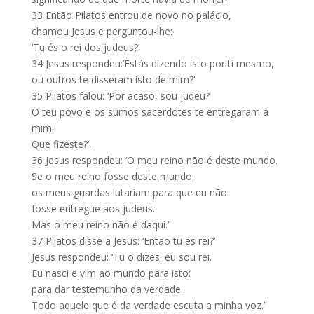
33
Então Pilatos entrou de novo no palácio,
chamou Jesus e perguntou-lhe:
‘Tu és o rei dos judeus?’
34
Jesus respondeu:’Estás dizendo isto por ti mesmo,
ou outros te disseram isto de mim?’
35
Pilatos falou: ‘Por acaso, sou judeu?
O teu povo e os sumos sacerdotes te entregaram a
mim.
Que fizeste?’.
36
Jesus respondeu: ‘O meu reino não é deste mundo.
Se o meu reino fosse deste mundo,
os meus guardas lutariam para que eu não
fosse entregue aos judeus.
Mas o meu reino não é daqui.’
37
Pilatos disse a Jesus: ‘Então tu és rei?’
Jesus respondeu: ‘Tu o dizes: eu sou rei.
Eu nasci e vim ao mundo para isto:
para dar testemunho da verdade.
Todo aquele que é da verdade escuta a minha voz.’